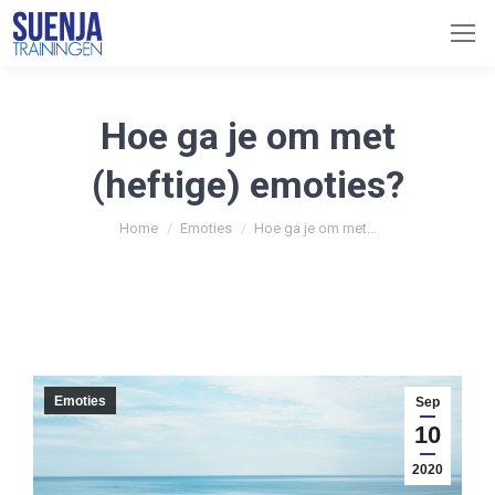
Hoe ga je om met
(heftige) emoties?
You are here:
Home
Emoties
Hoe ga je om met…
Emoties
Sep
10
2020