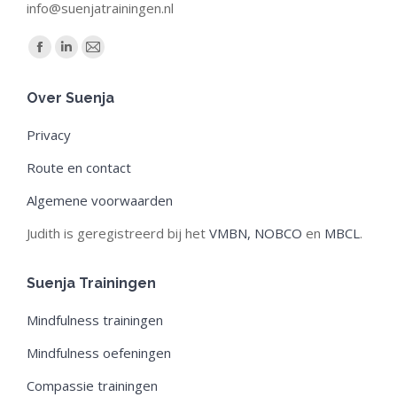
info@suenjatrainingen.nl
Find us on:
Facebook
Linkedin
Mail
page
page
page
Over Suenja
opens
opens
opens
in
in
in
Privacy
new
new
new
Route en contact
window
window
window
Algemene voorwaarden
Judith is geregistreerd bij het
VMBN,
NOBCO
en
MBCL
.
Suenja Trainingen
Mindfulness trainingen
Mindfulness oefeningen
Compassie trainingen