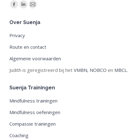
Find us on:
Facebook
Linkedin
Mail
page
page
page
Over Suenja
opens
opens
opens
in
in
in
Privacy
new
new
new
Route en contact
window
window
window
Algemene voorwaarden
Judith is geregistreerd bij het
VMBN,
NOBCO
en
MBCL
.
Suenja Trainingen
Mindfulness trainingen
Mindfulness oefeningen
Compassie trainingen
Coaching