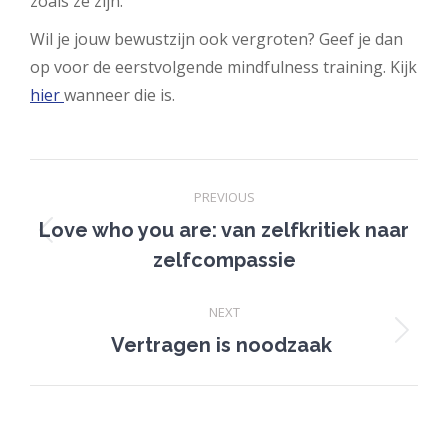
zoals ze zijn.
Wil je jouw bewustzijn ook vergroten? Geef je dan
op voor de eerstvolgende mindfulness training. Kijk
hier
wanneer die is.
Post
PREVIOUS
navigation
Love who you are: van zelfkritiek naar
Previous
zelfcompassie
post:
NEXT
Next
Vertragen is noodzaak
post: