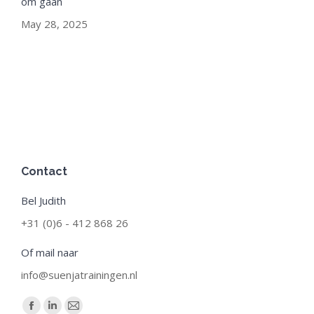
om gaan
May 28, 2025
Contact
Bel Judith
+31 (0)6 - 412 868 26
Of mail naar
info@suenjatrainingen.nl
Find us on:
Facebook
Linkedin
Mail