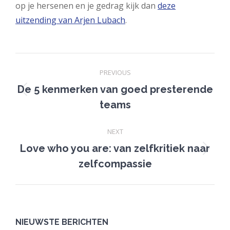
op je hersenen en je gedrag kijk dan
deze
uitzending van Arjen Lubach
.
Post
PREVIOUS
navigation
De 5 kenmerken van goed presterende
Previous
teams
post:
NEXT
Love who you are: van zelfkritiek naar
Next
zelfcompassie
post:
NIEUWSTE BERICHTEN