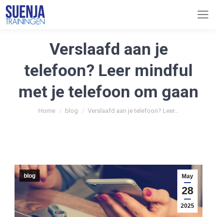
Verslaafd aan je
telefoon? Leer mindful
met je telefoon om gaan
You are here:
Home
blog
Verslaafd aan je telefoon? Leer…
blog
May
28
2025