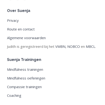
page
page
page
Over Suenja
opens
opens
opens
in
in
in
Privacy
new
new
new
Route en contact
window
window
window
Algemene voorwaarden
Judith is geregistreerd bij het
VMBN,
NOBCO
en
MBCL
.
Suenja Trainingen
Mindfulness trainingen
Mindfulness oefeningen
Compassie trainingen
Coaching